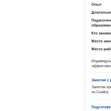
Опыт
Длительно
Педагогич
образован
Кто заним
Место зан
Место раб
Индивидуал
эффективн
Занятие с
Занятия пр
по Скайпу
Подготовк