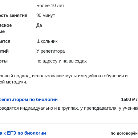
Более 10 лет
сть занятия
90 минут
еское
Да
ие
ается
Школьник
ятий
У репетитора
оты
по адресу и на выездах
ьный подход, использование мультимедийного обучения и
ой методики.
 репетитором по биологии
1500 ₽
оводятся индиаидуально и в группах, у преподавателя, у ученика
а к ЕГЭ по биологии
по договорён