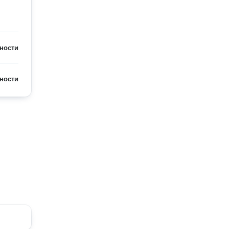
ности
ности