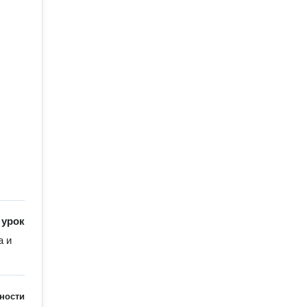
/
урок
 и 
ности