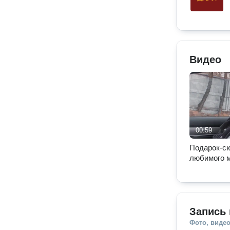
Видео
00:59
Подарок-с
любимого 
Запись 
Фото, видео