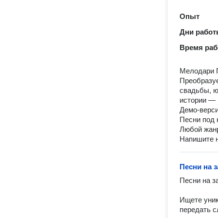
Опыт
Дни рабо
Время ра
Мелодари П
Преобразуе
свадьбы, ю
истории —
Демо-верси
Песни под 
Любой жанр
Напишите н
Песни на 
Песни на з
Ищете уник
передать с