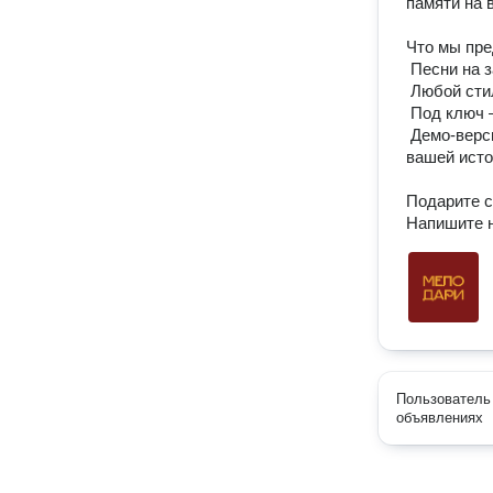
памяти на в
Что мы пре
 Песни на заказ — мы пишем тексты и музыку специально для вас.

 Любой стиль и жанр — от лирических баллад до зажигательных хитов.

 Под ключ — профессиональное исполнение.

 Демо-версия за 24 часа — уже завтра вы сможете услышать первые ноты 
вашей истор
Подарите с
Напишите н
Пользователь 
объявлениях