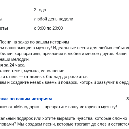
3 года
ты
любой день недели
боты
с 9:00 по 20:00
есни на заказ по вашим историям
м ваши эмоции в музыку! Идеальные песни для любых событи
билеи, корпоративы, признания в любви и многое другое. Ваши
 наши мелодии.
я за 24 часа
ключ: текст, музыка, исполнение
 и стиль — от нежных баллад до рок-хитов
ам и создайте незабываемый подарок, который зазвучит в серд
заказ по вашим историям
3
аказ от «Мелодари»  – превратите вашу историю в музыку!

альный подарок или хотите выразить чувства, которые сложно 
ловами? Мы создаем песни, которые трогают до слез и остаются