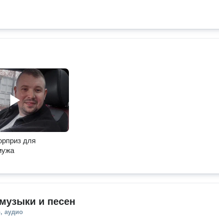
юрприз для
мужа
музыки и песен
, аудио