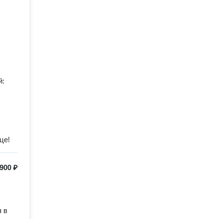
й:
це!
900 ₽
 в 