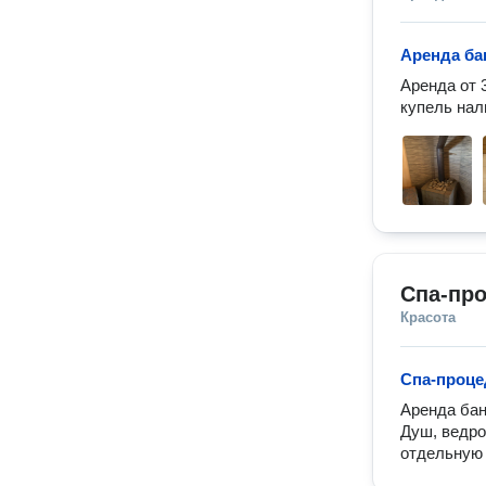
Аренда ба
Аренда от 3
купель нал
Спа-пр
Красота
Спа-проце
Аренда бани
Душ, ведро
отдельную 