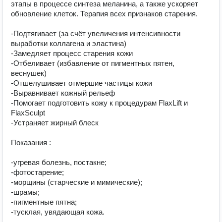
этапы в процессе синтеза меланина, а также ускоряет 
обновление клеток. Терапия всех признаков старения.

-Подтягивает (за счёт увеличения интенсивности 
выработки коллагена и эластина)

-Замедляет процесс старения кожи

-Отбеливает (избавление от пигментных пятен, 
веснушек)

-Отшелушивает отмершие частицы кожи

-Выравнивает кожный рельеф

-Помогает подготовить кожу к процедурам FlaxLift и 
FlaxSculpt

-Устраняет жирный блеск

Показания :

-угревая болезнь, постакне;

-фотостарение;

-морщины (старческие и мимические);

-шрамы;

-пигментные пятна;

-тусклая, увядающая кожа.