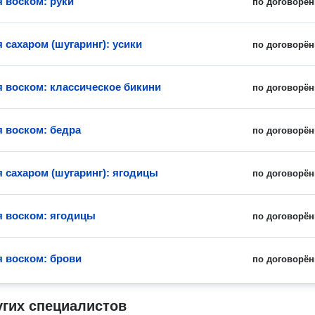
 воском: руки
по договорён
 сахаром (шугаринг): усики
по договорён
 воском: классическое бикини
по договорён
 воском: бедра
по договорён
 сахаром (шугаринг): ягодицы
по договорён
 воском: ягодицы
по договорён
 воском: брови
по договорён
угих специалистов