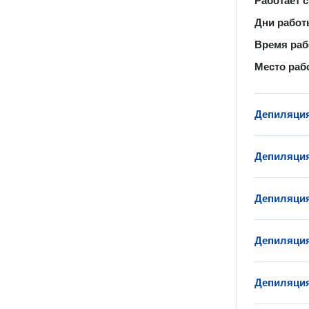
Работает с
Дни рабо
Время ра
Место раб
Депиляция
Депиляция
Депиляция
Депиляция
Депиляци