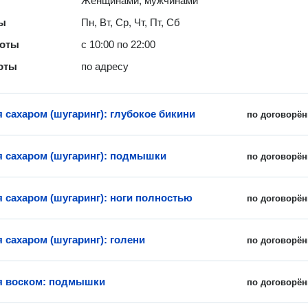
Женщинами, мужчинами
ты
Пн, Вт, Ср, Чт, Пт, Сб
боты
с 10:00 по 22:00
оты
по адресу
 сахаром (шугаринг): глубокое бикини
по договорён
 сахаром (шугаринг): подмышки
по договорён
 сахаром (шугаринг): ноги полностью
по договорён
 сахаром (шугаринг): голени
по договорён
я воском: подмышки
по договорён