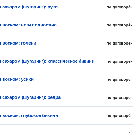
 сахаром (шугаринг): руки
по договорён
 воском: ноги полностью
по договорён
 воском: голени
по договорён
 сахаром (шугаринг): классическое бикини
по договорён
 воском: усики
по договорён
 сахаром (шугаринг): бедра
по договорён
 воском: глубокое бикини
по договорён