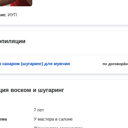
ние:
ИУП
эпиляции
 сахаром (шугаринг) для мужчин
по договорён
ия воском и шугаринг
7 лет
ема
У мастера в салоне