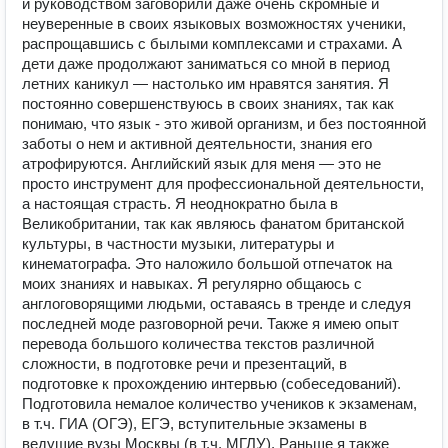
и руководством заговорили даже очень скромные и
неуверенные в своих языковых возможностях ученики,
распрощавшись с былыми комплексами и страхами. А
дети даже продолжают заниматься со мной в период
летних каникул — настолько им нравятся занятия. Я
постоянно совершенствуюсь в своих знаниях, так как
понимаю, что язык - это живой организм, и без постоянной
заботы о нем и активной деятельности, знания его
атрофируются. Английский язык для меня — это не
просто инструмент для профессиональной деятельности,
а настоящая страсть. Я неоднократно была в
Великобритании, так как являюсь фанатом британской
культуры, в частности музыки, литературы и
кинематографа. Это наложило большой отпечаток на
моих знаниях и навыках. Я регулярно общаюсь с
англоговорящими людьми, оставаясь в тренде и следуя
последней моде разговорной речи. Также я имею опыт
перевода большого количества текстов различной
сложности, в подготовке речи и презентаций, в
подготовке к прохождению интервью (собеседований).
Подготовила немалое количество учеников к экзаменам,
в т.ч. ГИА (ОГЭ), ЕГЭ, вступительные экзамены в
ведущие вузы Москвы (в т.ч. МГЛУ). Раньше я также