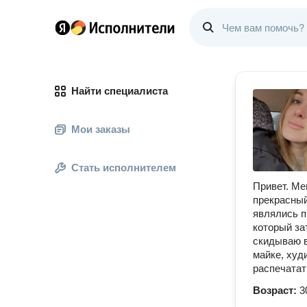
Найти специалиста
Мои заказы
Стать исполнителем
Привет. Ме
прекрасный
являлись п
который за
скидываю в
майке, худ
распечатат
Возраст:
3