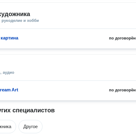
художника
 рукоделие и хобби
картина
по договорён
, аудио
ream Art
по договорён
угих специалистов
жника
Другое