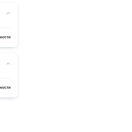
ности
ности