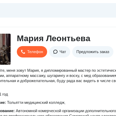
Мария Леонтьева
Телефон
Чат
Предложить заказ
те, меня зовут Мария, я дипломированный мастер по эстетичес
ии, аппаратному массажу, шугарингу и воску, с мед образование
тельная и доброжелательная, буду рада вас видеть в числе с
)
1 год
ние:
Тольятти медицинский колледж
,
зование:
Автономной комерческой организации дополнительного
я по профессионального образования Самарский центр электро