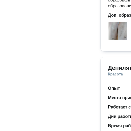
образован
Доп. обра
Депиляц
Красота
Опыт
Место при
Работает с
Дни рабо
Время ра