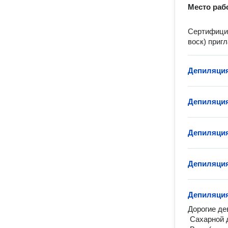
Место раб
Сеpтифицир
вocк) пpиг
Депиляция
Депиляция
Депиляция
Депиляция
Депиляция
Дорогие де
 Сахарной депиляции (шугаринг)
