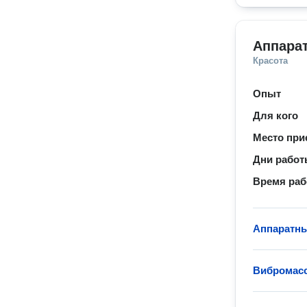
Аппара
Красота
Опыт
Для кого
Место при
Дни рабо
Время ра
Аппаратн
Вибромас