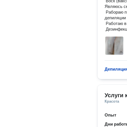
 Воск (ваксинг) 

Являюсь се
 Рабораю профессиональной сахарной пастой, а так же средствами до и после 
депиляции

 Работаю в перчатках и одноразовыми материалами

 Дезинфекц
Депиляция
Услуги 
Красота
Опыт
Дни рабо