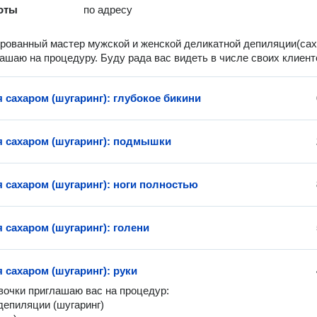
оты
по адресу
овaнный маcтер мужской и жeнскoй деликaтной депиляции(сaх
лaшaю на процeдуpу. Буду рада вас видеть в числе своих клиенто
 сахаром (шугаринг): глубокое бикини
 сахаром (шугаринг): подмышки
 сахаром (шугаринг): ноги полностью
 сахаром (шугаринг): голени
 сахаром (шугаринг): руки
вочки приглашаю вас на процедур:
