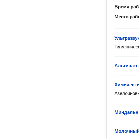
Время ра
Место раб
Ультразву
Гигиеничес
Альгинатн
Химически
Азелоиновы
Миндальн
Молочный