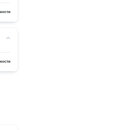
ности
ности