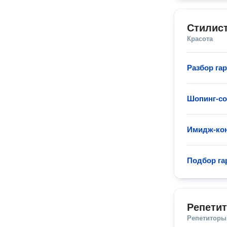
Стилис
Красота
Разбор га
Шопинг-с
Имидж-ко
Подбор га
Репетит
Репетиторы