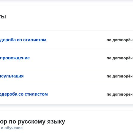
ты
рдероба со стилистом
по договорён
опровождение
по договорён
нсультация
по договорён
рдероба со стилистом
по договорён
ор по русскому языку
 и обучение