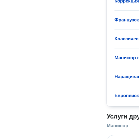
Коррекция
Французс
Классичес
Маникюр с
Наращиван
Европейс
Услуги др
Маникюр