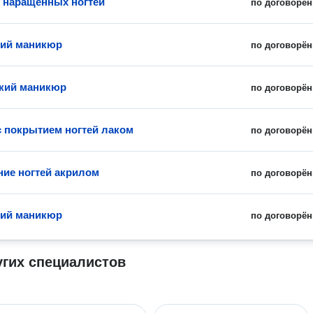
 наращенных ногтей
по договорён
кий маникюр
по договорён
кий маникюр
по договорён
 покрытием ногтей лаком
по договорён
ие ногтей акрилом
по договорён
кий маникюр
по договорён
угих специалистов