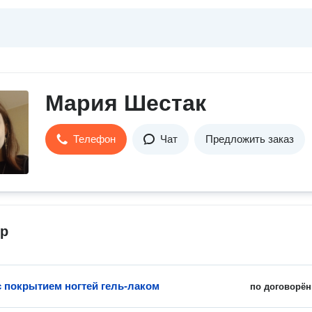
Мария Шестак
Телефон
Чат
Предложить заказ
р
 покрытием ногтей гель-лаком
по договорён