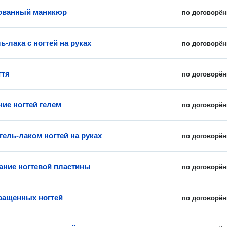
ованный маникюр
по договорён
ь-лака с ногтей на руках
по договорён
гтя
по договорён
ие ногтей гелем
по договорён
гель-лаком ногтей на руках
по договорён
ние ногтевой пластины
по договорён
ращенных ногтей
по договорён