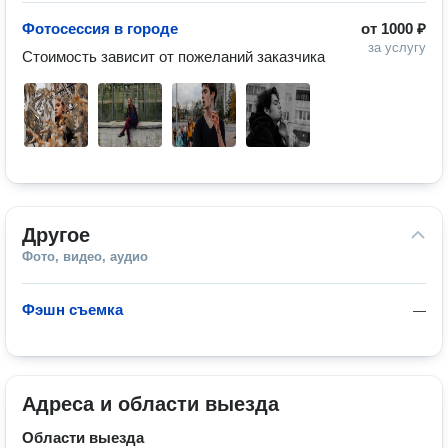
Фотосессия в городе
от
1000 ₽
за услугу
Стоимость зависит от пожеланий заказчика
Другое
Фото, видео, аудио
Фэшн съемка
—
Адреса и области выезда
Области выезда