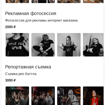
Рекламная фотосессия
Фотосессия для рекламы интернет магазина
2000 ₽
Репортажная съемка
Съемка реп баттла
3000 ₽