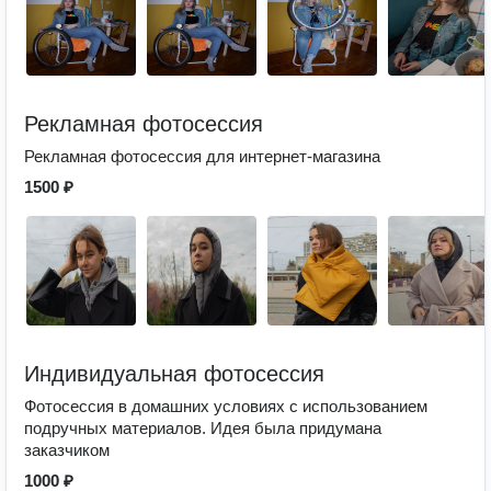
Рекламная фотосессия
Рекламная фотосессия для интернет-магазина
1500 ₽
Индивидуальная фотосессия
Фотосессия в домашних условиях с использованием
подручных материалов. Идея была придумана
заказчиком
1000 ₽