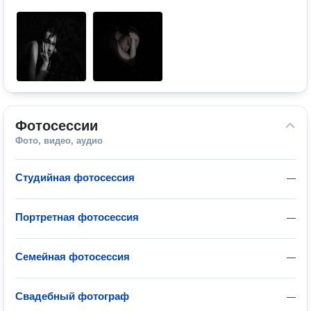
Фотосессии
Фото, видео, аудио
Студийная фотосессия
—
Портретная фотосессия
—
Семейная фотосессия
—
Свадебный фотограф
—