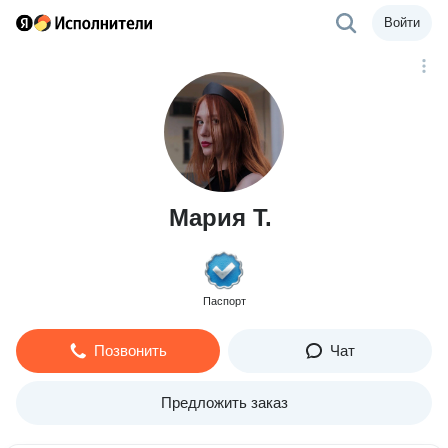
Войти
Мария Т.
Паспорт
Позвонить
Чат
Предложить заказ