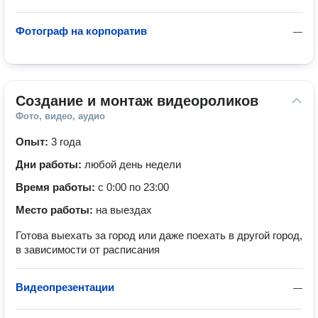
Фотограф на корпоратив
—
Создание и монтаж видеороликов
Фото, видео, аудио
Опыт:
3 года
Дни работы:
любой день недели
Время работы:
с 0:00 по 23:00
Место работы:
на выездах
Готова выехать за город или даже поехать в другой город,
в зависимости от расписания
Видеопрезентации
—