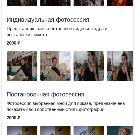
Индивидуальная фотосессия
Представляю вам собственное виденье кадра и
постановки сюжета
2000 ₽
Постановочная фотосессия
Фотосессия выбранная мной для показа, предназначена
показать свой собственный стиль фотографии
2000 ₽