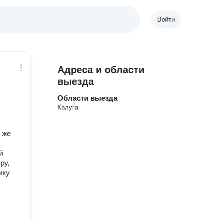
Войти
Адреса и области
выезда
Области выезда
Калуга
 же
й
ру,
ику