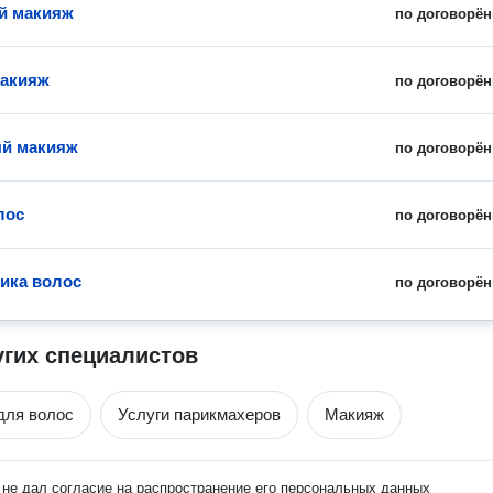
й макияж
по договорён
макияж
по договорён
ый макияж
по договорён
лос
по договорён
ика волос
по договорён
угих специалистов
для волос
Услуги парикмахеров
Макияж
не дал согласие на распространение его персональных данных