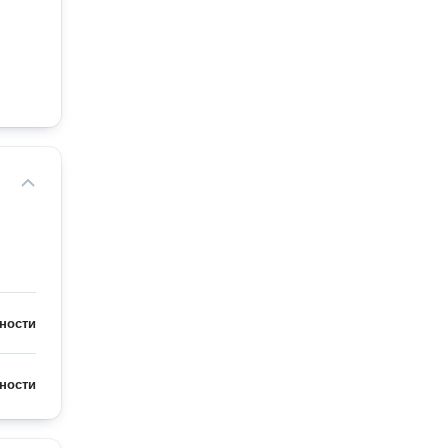
ности
ности