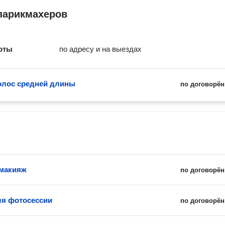
парикмахеров
оты
по адресу и на выездах
олос средней длины
по договорён
 макияж
по договорён
я фотосессии
по договорён