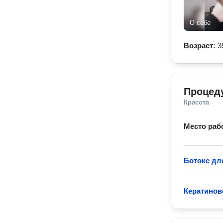
О себе
Возраст:
3
Процед
Красота
Место раб
Ботокс дл
Кератинов