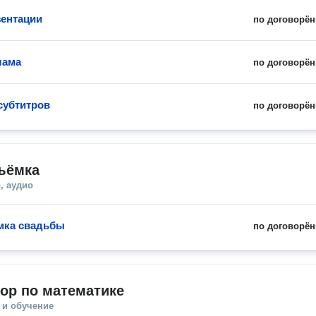
ентации
по договорён
лама
по договорён
субтитров
по договорён
ъёмка
, аудио
мка свадьбы
по договорён
ор по математике
 и обучение