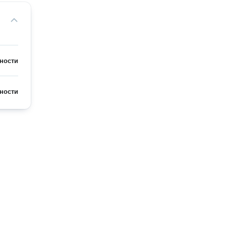
ности
ности