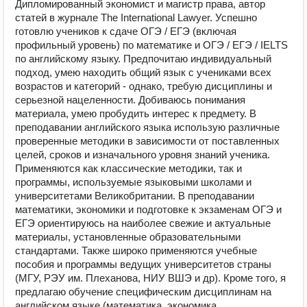
Дипломированный экономист и магистр права, автор
статей в журнале The International Lawyer. Успешно
готовлю учеников к сдаче ОГЭ / ЕГЭ (включая
профильный уровень) по математике и ОГЭ / ЕГЭ / IELTS
по английскому языку. Предпочитаю индивидуальный
подход, умею находить общий язык с учениками всех
возрастов и категорий - однако, требую дисциплины и
серьезной нацеленности. Добиваюсь понимания
материала, умею пробудить интерес к предмету. В
преподавании английского языка использую различные
проверенные методики в зависимости от поставленных
целей, сроков и изначального уровня знаний ученика.
Применяются как классические методики, так и
программы, используемые языковыми школами и
университетами Великобритании. В преподавании
математики, экономики и подготовке к экзаменам ОГЭ и
ЕГЭ ориентируюсь на наиболее свежие и актуальные
материалы, установленные образовательными
стандартами. Также широко применяются учебные
пособия и программы ведущих университетов страны
(МГУ, РЭУ им. Плеханова, НИУ ВШЭ и др). Кроме того, я
предлагаю обучение специфическим дисциплинам на
английском языке (математика, экономика,