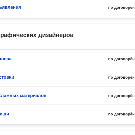
ъявления
по договорён
графических дизайнеров
ннера
по договорён
стовки
по договорён
кламных материалов
по договорён
фиши
по договорён