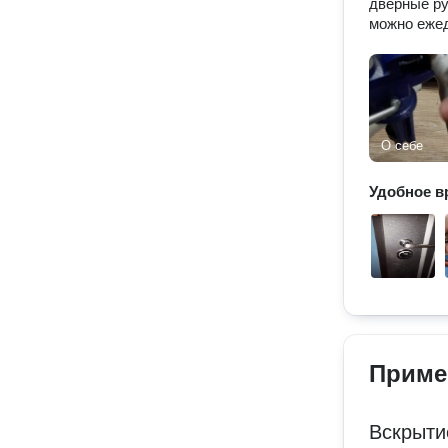
дверные руч
можно еже
О себе
Удобное в
Приме
Вскрыти