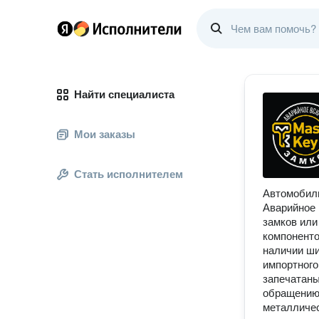
Найти специалиста
Мои заказы
Стать исполнителем
Автомобили
Аварийное 
замков или
компоненто
наличии ши
импортного
запечатаны
обращению.
металличес