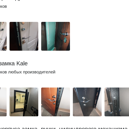
мков
замка Kale
мков любых производителей