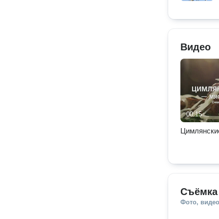
Видео
00:15
Цимлянски
Cъёмка 
Фото, видео