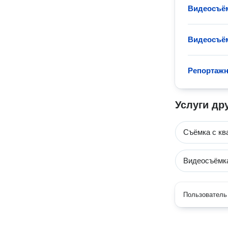
Видеосъём
Видеосъём
Репортажн
Услуги др
Cъёмка с кв
Видеосъёмк
Пользователь 