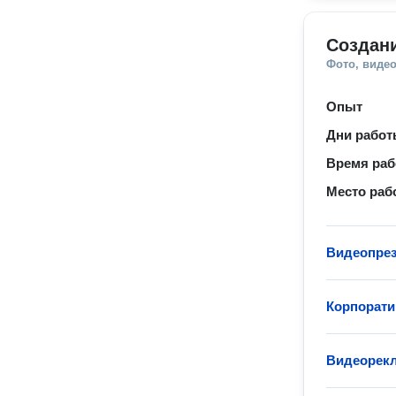
Создан
Фото, видео
Опыт
Дни рабо
Время ра
Место раб
Видеопрез
Корпорат
Видеорек