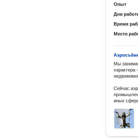
Опыт
Дни рабо
Время ра
Место раб
Аэросъём
Мы занимае
характера 
недвижимос
Сейчас аэр
промышленн
иных сфера