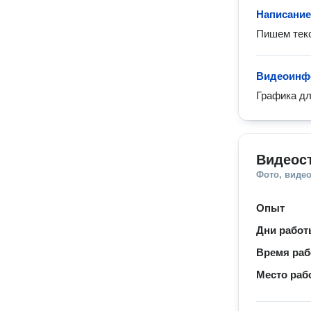
Написание
Пишем текс
Видеоинф
Графика дл
Видеос
Фото, видео
Опыт
Дни рабо
Время ра
Место раб