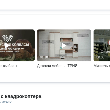
01:18
00:30
е колбасы
Детская мебель | ТРИЯ
Мишель 
с квадрокоптера
, аудио