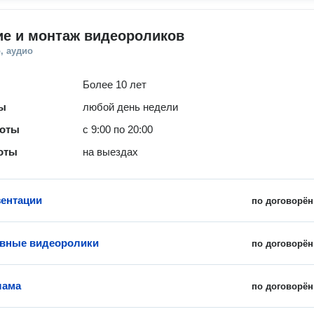
ие и монтаж видеороликов
, аудио
Более 10 лет
ты
любой день недели
боты
с 9:00 по 20:00
оты
на выездах
ентации
по договорён
ивные видеоролики
по договорён
лама
по договорён