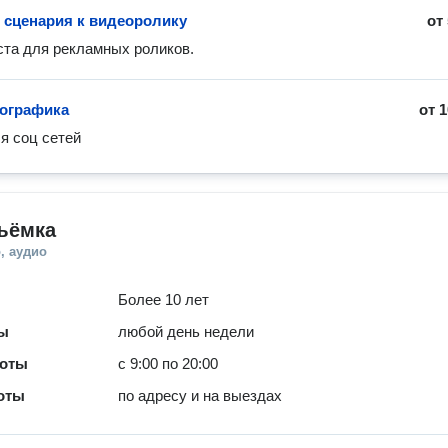
 сценария к видеоролику
от
та для рекламных роликов.
ографика
от
1
я соц сетей
ъёмка
, аудио
Более 10 лет
ты
любой день недели
боты
с 9:00 по 20:00
оты
по адресу и на выездах