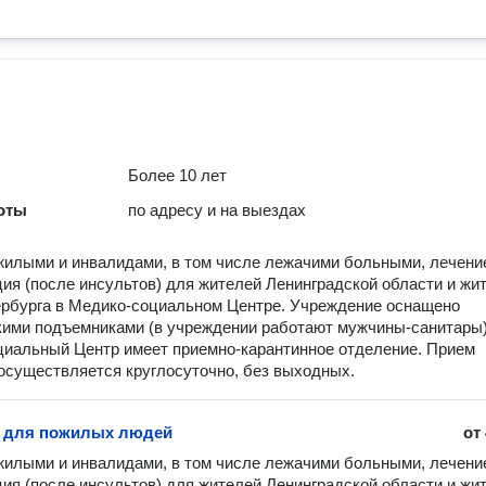
Более 10 лет
оты
по адресу и на выездах
жилыми и инвалидами, в том числе лежачими больными, лечени
ия (после инсультов) для жителей Ленинградской области и жи
рбурга в Медико-социальном Центре. Учреждение оснащено
ими подъемниками (в учреждении работают мужчины-санитары)
иальный Центр имеет приемно-карантинное отделение. Прием
осуществляется круглосуточно, без выходных.
т для пожилых людей
от
жилыми и инвалидами, в том числе лежачими больными, лечение
ия (после инсультов) для жителей Ленинградской области и жит