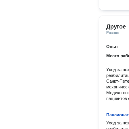
Другое
Разное
Опыт
Место раб
Уход за по
реабилитац
Санкт-Пете
механическ
Медико-соц
пациентов 
Пансиона
Уход за по
реабилитац