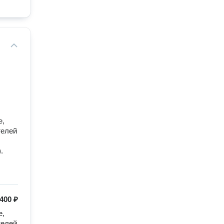
е,
телей
.
400 ₽
, 
елей 