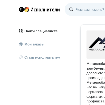
Найти специалиста
Мои заказы
Стать исполнителем
Металлобаз
зарубежных
доборного
производст
Металлобаз
нас вы най
нержавеюще
форматах о
профлиста 