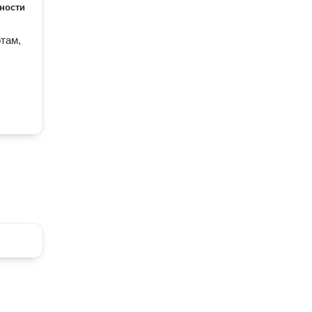
ности
ам, 