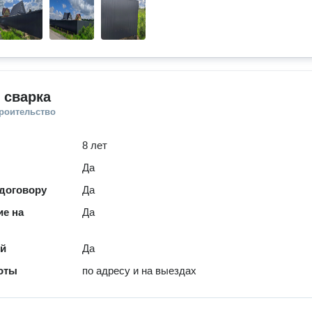
 сварка
троительство
8 лет
Да
 договору
Да
е на
Да
ей
Да
оты
по адресу и на выездах