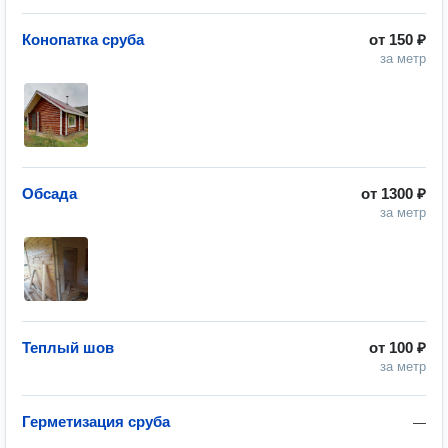
Конопатка сруба
от
150 ₽
за метр
Обсада
от
1300 ₽
за метр
Теплый шов
от
100 ₽
за метр
Герметизация сруба
—