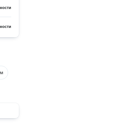
ности
ности
ом