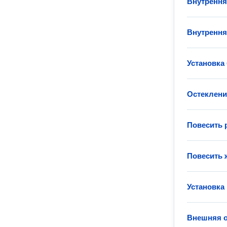
Внутрення
Внутрення
Установка
Остеклени
Повесить 
Повесить
Установка
Внешняя о