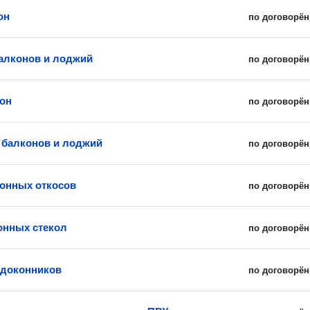
он
по договорён
алконов и лоджий
по договорён
он
по договорён
 балконов и лоджий
по договорён
онных откосов
по договорён
онных стекол
по договорён
одоконников
по договорён