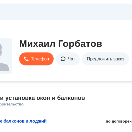
Михаил Горбатов
Телефон
Чат
Предложить заказ
и установка окон и балконов
троительство
е балконов и лоджий
по договорён