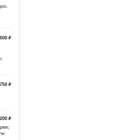
ео.

500 ₽
 
750 ₽
200 ₽
ме; 
и 