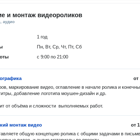
ие и монтаж видеороликов
, аудио
1 год
ты
Пн, Вт, Ср, Чт, Пт, Сб
боты
с 9:00 по 21:00
ографика
от
ров, маркирование видео, оглавление в начале ролика и конечны
титры, добавление логотипа моушен-дизайн и др.

ит от объёма и сложности  выполняемых работ.
кий монтаж видео
от
1
авляете общую концепцию ролика с общими задачами в письме
новные видео- и аудио материалы по проекту
