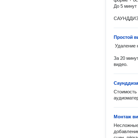
До 5 минут
САУНДДИЗ
Простой в
 Удаление нежелательных кадров или сцен.

За 20 мину
видео.
Саунддиз
Стоимость 
аудиоматер
Монтаж ви
Несложные 
добавление
сцен, лёгка