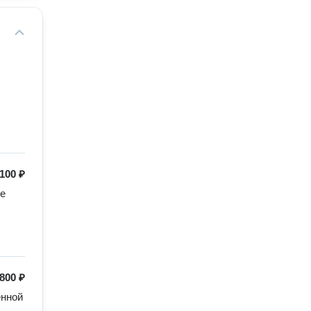
100 ₽
е 
800 ₽
нной 