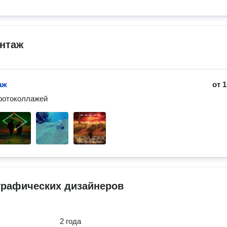
нтаж
аж
от
1
фотоколлажей
графических дизайнеров
2 года