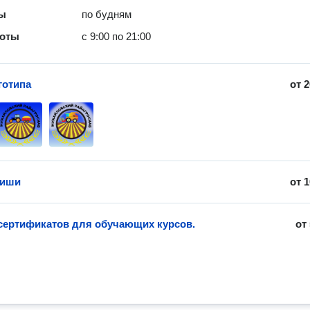
ты
по будням
боты
с 9:00 по 21:00
готипа
от
2
фиши
от
1
сертификатов для обучающих курсов.
от