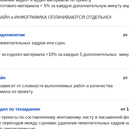
 готового материала + 5% за каждую дополнительную минуту вид
АЙН и ИНФОГРАФИКА ОПЛАЧИВАЮТСЯ ОТДЕЛЬНО!
идеомонтаж
от
т исходного материала +10% за каждые 5 дополнительных  минут
айн
от
зависит от сложности выполняемых работ и количества 
иала по проекту.
део по техзаданию
от
1
проекты по составленному монтажному листу в письменной фор
 переходов между сценами; удаление нежелательных кадров ил
я цветокоррекция.
