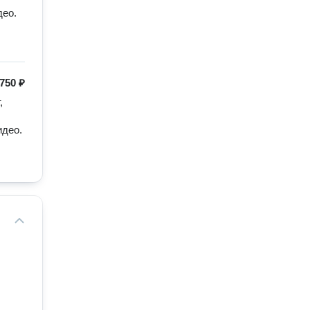
ео.

750 ₽
 
део.
