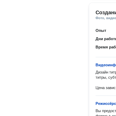
Создан
Фото, видео
Опыт
Дни рабо
Время ра
Видеоинф
Дизайн тит
титры, суб
Цена завис
Режиссёрс
Вы предост
форме + ос