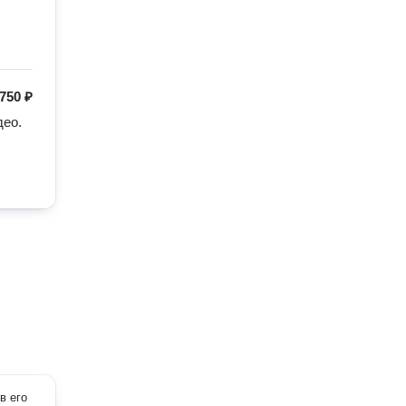
750 ₽
ео.

в его