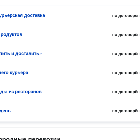
урьерская доставка
по договорён
продуктов
по договорён
пить и доставить»
по договорён
шего курьера
по договорён
еды из ресторанов
по договорён
 день
по договорён
ородные перевозки