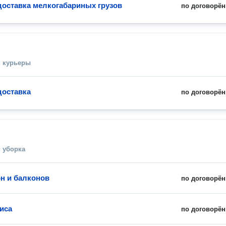
доставка мелкогабариных грузов
по договорён
и курьеры
доставка
по договорён
 уборка
н и балконов
по договорён
иса
по договорён