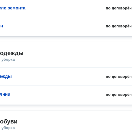
сле ремонта
по договорён
он
по договорён
 одежды
 уборка
дежды
по договорён
лнии
по договорён
 обуви
 уборка