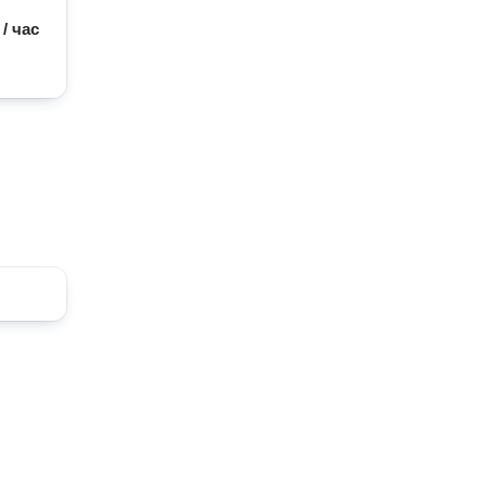
/
час