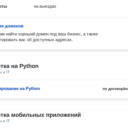
оты
на выездах
ия доменов
м найти хороший домен под ваш бизнес, а также 
тировать вас об доступных адресах.
тка на Python
 и IT
рование на Python
по договорён
отка мобильных приложений
 и IT