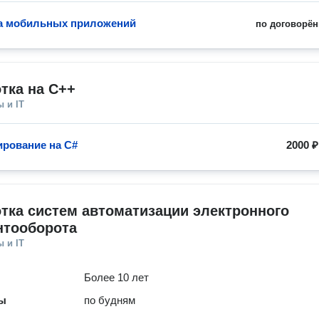
а мобильных приложений
по договорён
тка на С++
 и IT
рование на C#
2000 ₽
тка систем автоматизации электронного 
нтооборота
 и IT
Более 10 лет
ты
по будням