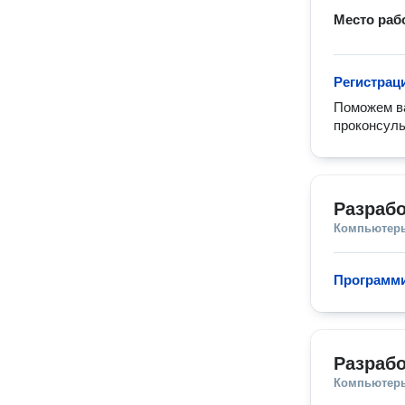
Место раб
Регистрац
Поможем ва
проконсуль
Разрабо
Компьютеры
Программи
Разраб
Компьютеры