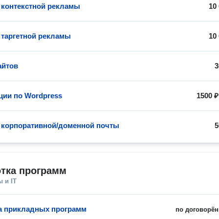
 контекстной рекламы
10
 таргетной рекламы
10
айтов
3
ции по Wordpress
1500 ₽
 корпоративной/доменной почты
5
отка программ
 и IT
а прикладных программ
по договорён