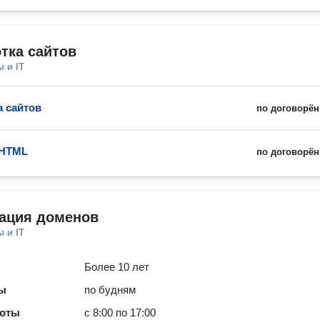
тка сайтов
 и IT
а сайтов
по договорён
 HTML
по договорён
рация доменов
 и IT
Более 10 лет
ты
по будням
боты
с 8:00 по 17:00