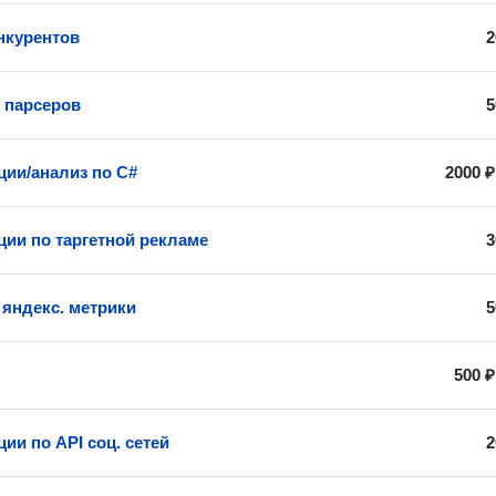
нкурентов
2
 парсеров
5
ции/анализ по C#
2000 ₽
ции по таргетной рекламе
3
 яндекс. метрики
5
500 ₽
ии по API соц. сетей
2