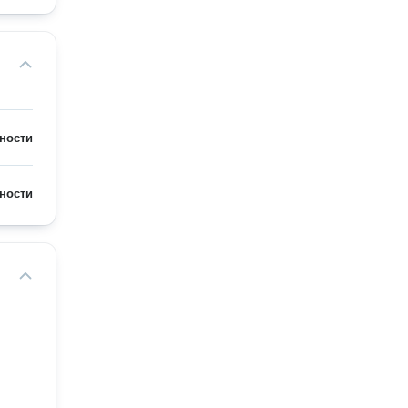
ности
ности