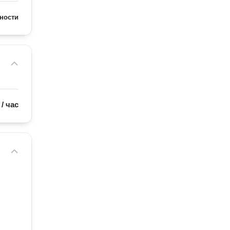
ности
/
час