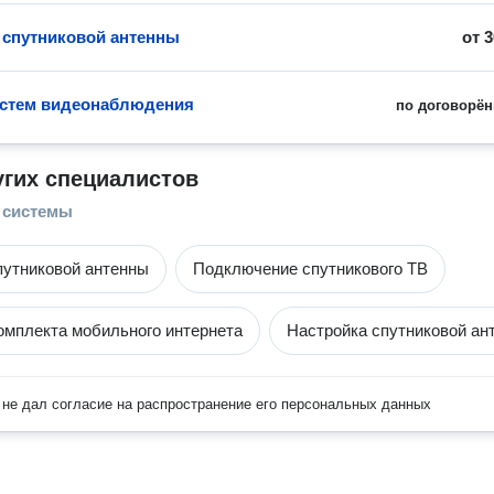
 спутниковой антенны
от
3
истем видеонаблюдения
по договорён
угих специалистов
 системы
путниковой антенны
Подключение спутникового ТВ
омплекта мобильного интернета
Настройка спутниковой ан
не дал согласие на распространение его персональных данных