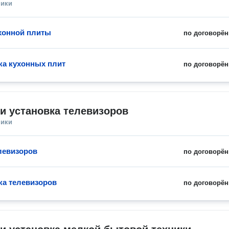
ники
хонной плиты
по договорён
ка кухонных плит
по договорён
и установка телевизоров
ники
левизоров
по договорён
ка телевизоров
по договорён