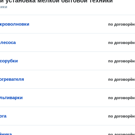
и установка мелкой бытовой техники
ники
икроволновки
по договорён
лесоса
по договорён
сорубки
по договорён
огревателя
по договорён
льтиварки
по договорён
юга
по договорён
йника
по договорён