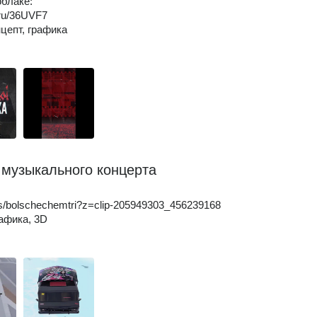
облаке:
k.ru/36UVF7
нцепт, графика
 музыкального концерта
ps/bolschechemtri?z=clip-205949303_456239168
рафика, 3D