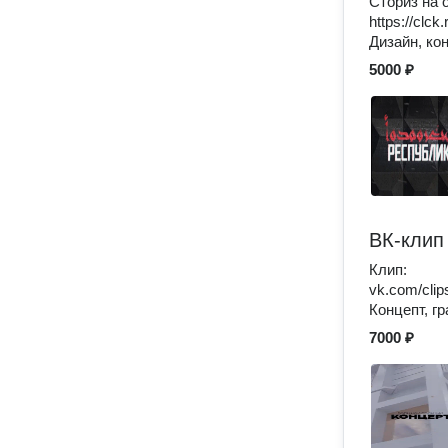
Сториз на 
https://clc
Дизайн, ко
5000 ₽
ВК-клип
Клип:
vk.com/cli
Концепт, г
7000 ₽