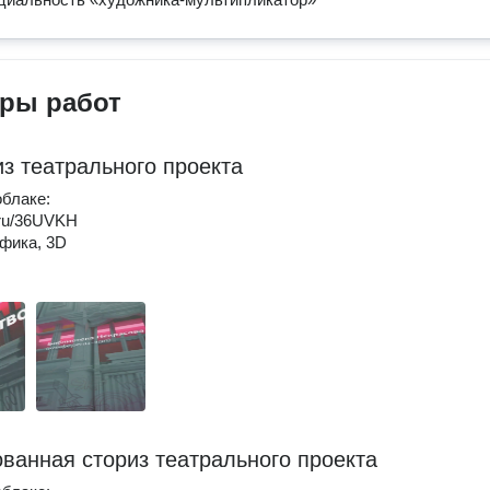
ры работ
из театрального проекта
облаке:
k.ru/36UVKH
афика, 3D
ванная сториз театрального проекта