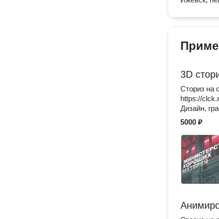
Приме
3D стор
Сториз на 
https://clc
Дизайн, гр
5000 ₽
Анимиро