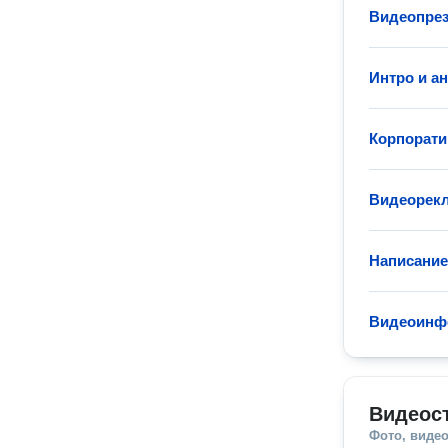
Видеопрез
Интро и а
Корпорат
Видеорек
Написание
Видеоинф
Видеос
Фото, видео