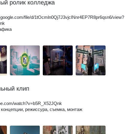
ый ролик колледжа
ve.google.com/file/d/1tOcmln0Qj7J3vjcINnr4EP7R8pr6qsn6/view?
ink
афика
ьный клип
be.com/watch?v=b5R_X52JQnk
 концепции, режиссура, съемка, монтаж