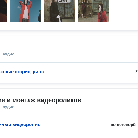
, аудио
нные сторис, рилс
2
ие и монтаж видеороликов
, аудио
нный видеоролик
по договорён