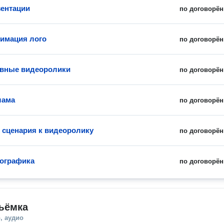
ентации
по договорён
нимация лого
по договорён
ивные видеоролики
по договорён
лама
по договорён
 сценария к видеоролику
по договорён
ографика
по договорён
ъёмка
, аудио