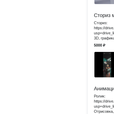
Сториз 
Сториз:
https://dr
usp=drive_l
3D, график
5000 ₽
Анимаци
Ролик:
https://dr
usp=drive_l
Отрисовка,