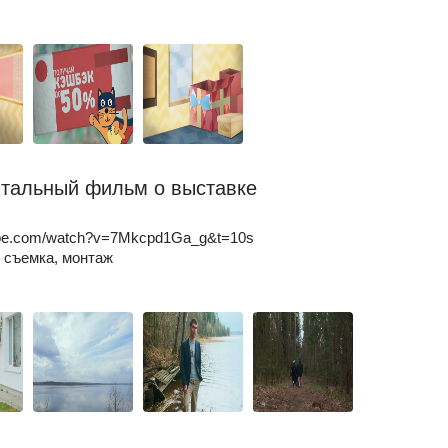
тальный фильм о выставке
be.com/watch?v=7Mkcpd1Ga_g&t=10s
 съемка, монтаж