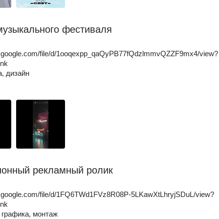
музыкального фестиваля
ive.google.com/file/d/1ooqexpp_qaQyPB77fQdzlmmvQZZF9mx4/view?
ink
а, дизайн
онный рекламный ролик
ive.google.com/file/d/1FQ6TWd1FVz8R08P-5LKawXtLhryjSDuL/view?
ink
 графика, монтаж