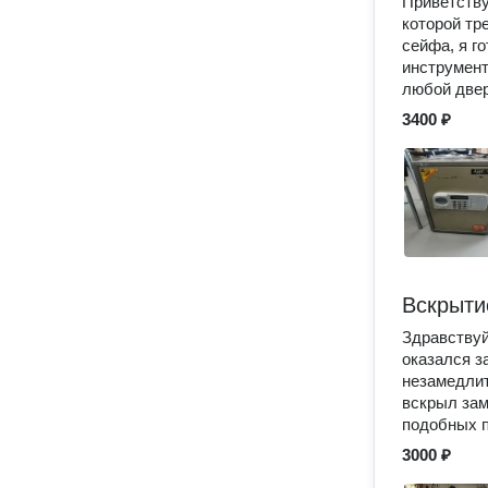
Приветству
которой тр
сейфа, я г
инструмент
любой двер
3400 ₽
Вскрыти
Здравствуй
оказался з
незамедлит
вскрыл зам
подобных 
3000 ₽