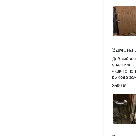
Замена 
Добрый ден
упустила -
«как-то не
выхода зам
3500 ₽