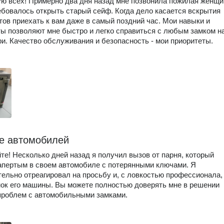
ю всех! Примерно два дня назад мне позвонила пожилая женщи
ебовалось открыть старый сейф. Когда дело касается вскрытия
отов приехать к вам даже в самый поздний час. Мои навыки и
ы позволяют мне быстро и легко справиться с любым замком н
и. Качество обслуживания и безопасность - мои приоритеты.
е автомобилей
те! Несколько дней назад я получил вызов от парня, который
апертым в своем автомобиле с потерянными ключами. Я
ельно отреагировал на просьбу и, с ловкостью профессионала,
ок его машины. Вы можете полностью доверять мне в решении
проблем с автомобильными замками.