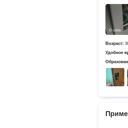
О себе
Возраст:
3
Удобное в
Образова
Приме