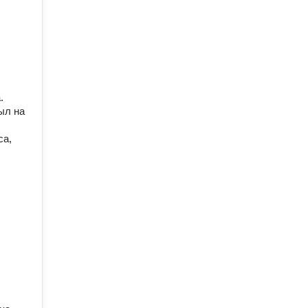
.
ыл на
са,