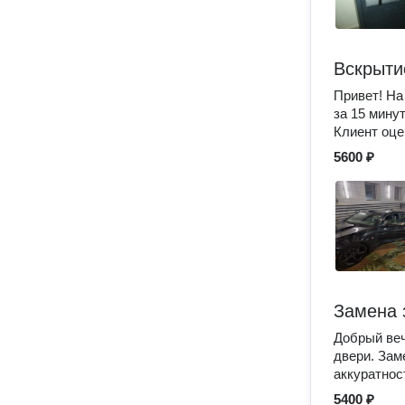
Вскрыти
Привет! На
за 15 мину
Клиент оце
5600 ₽
Замена 
Добрый веч
двери. Зам
аккуратнос
5400 ₽