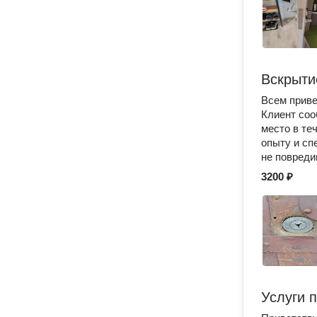
Вскрыти
Всем приве
Клиент соо
место в те
опыту и сп
не повреди
3200 ₽
Услуги 