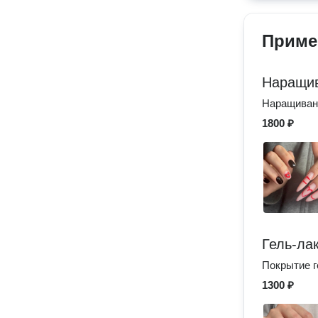
Приме
Наращив
Наращиван
1800 ₽
Гель-ла
Покрытие г
1300 ₽