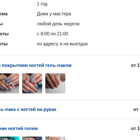
1 год
ема
Дома у мастера
ты
любой день недели
боты
с 8:00 по 21:00
оты
по адресу и на выездах
 покрытием ногтей гель-лаком
от
1
ь-лака с ногтей на руках
от
ие ногтей гелем
от
1