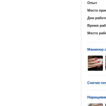
Опыт
Место при
Дни рабо
Время ра
Место раб
Маникюр с
Снятие гел
Наращиван