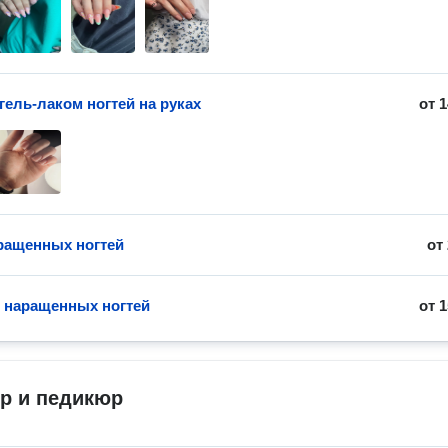
гель-лаком ногтей на руках
от
1
ращенных ногтей
от
 наращенных ногтей
от
1
р и педикюр