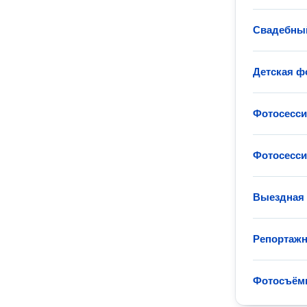
Свадебны
Детская ф
Фотосессия
Фотосесси
Выездная
Репортажн
Фотосъём