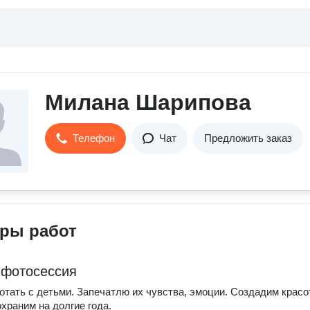
Милана Шарипова
Телефон
Чат
Предложить заказ
ры работ
 фотосессия
тать с детьми. Запечатлю их чувства, эмоции. Создадим красо
охраним на долгие года.