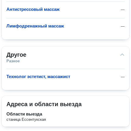
Антистрессовый массаж
—
Лимфодренажный массаж
—
Другое
Разное
Технолог эстетист, массажист
—
Адреса и области выезда
Области выезда
станица Ессентукская