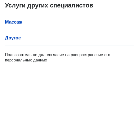
Услуги других специалистов
Массаж
Другое
Пользователь не дал согласие на распространение его
персональных данных