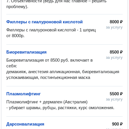
7. Объективности (ведь для нас главное – решить
проблему).
Филлеры с гиалуроновой кислотой
8000 ₽
за услугу
Филлеры с гиалуроновой кислотой - 1 шприц 
от 8000р.
Биоревитализация
8500 ₽
за услугу
Биоревитализация от 8500 руб. включает в 
себя: 

демакияж, анестезия апликационная, биоревитализация 
успокаивающая, постинъекционная маска
Плазмолифтинг
5500 ₽
за услугу
Плазмолифтинг + дермапен (Австралия) 

- убирает шрамы, рубцы, растяжки, курс омоложения.
Дарсонвализация
900 ₽