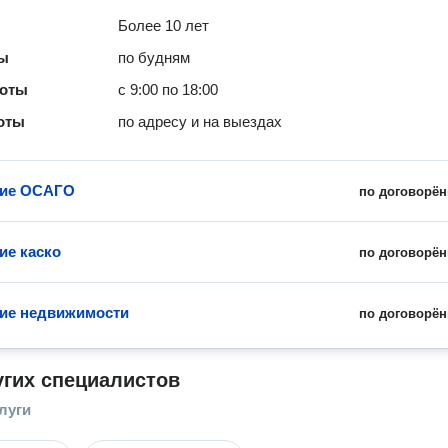
Более 10 лет
ты
по будням
боты
с 9:00 по 18:00
оты
по адресу и на выездах
ние ОСАГО
по договорён
ие каско
по договорён
ие недвижимости
по договорён
угих специалистов
луги