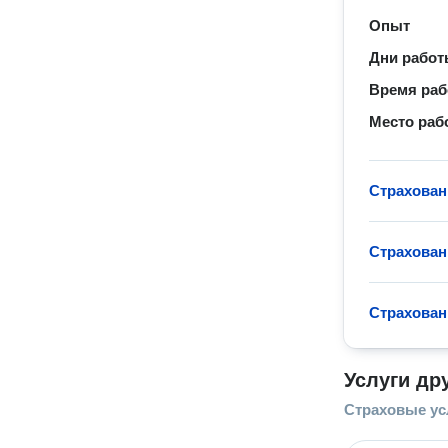
Опыт
Дни рабо
Время ра
Место раб
Страхова
Страхован
Страхован
Услуги др
Страховые ус