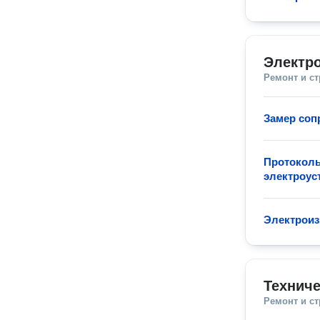
Электр
Ремонт и с
Замер соп
Протоколы
электроус
Электрои
Техниче
Ремонт и с