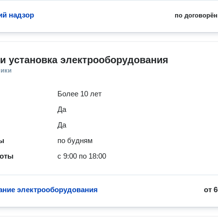
ий надзор
по договорён
и установка электрооборудования
ники
Более 10 лет
Да
Да
ты
по будням
боты
с 9:00 по 18:00
ние электрооборудования
от
6