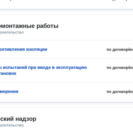
омонтажные работы
троительство
ротивления изоляции
по договорён
 испытаний при вводе в эксплуатацию
по договорён
тановок
змерения
по договорён
ский надзор
троительство