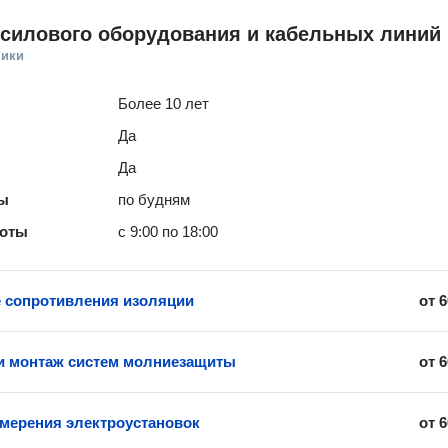
 силового оборудования и кабельных линий
ники
Более 10 лет
Да
Да
ты
по будням
боты
с 9:00 по 18:00
 сопротивления изоляции
от
6
и монтаж систем молниезащиты
от
6
мерения электроустановок
от
6