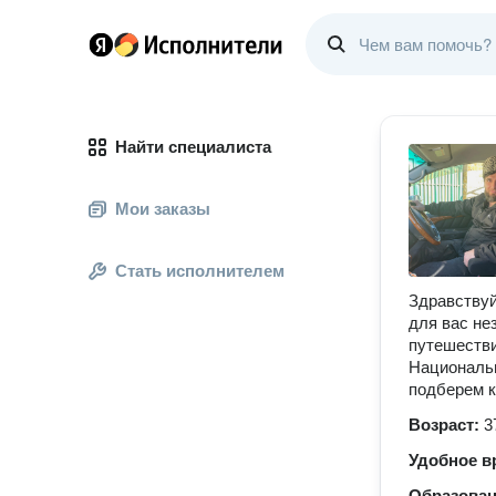
Найти специалиста
Мои заказы
Стать исполнителем
Здравствуй
для вас не
путешестви
Национальн
подберем 
Возраст:
3
Удобное в
Образова