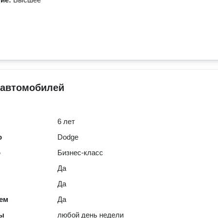
 автомобилей
6 лет
о
Dodge
о
Бизнес-класс
Да
Да
ем
Да
ты
любой день недели