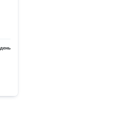
/
день