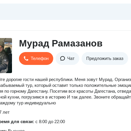
Мурад Рамазанов
Телефон
Чат
Предложить заказ
те дорогие гости нашей республики. Меня зовут Мурад. Органи
забываемый тур, который оставит только положительные эмоци
я по горному Дагестану. Посетим все красоты Дагестана, отвед
ой кухни, погрузимся в историю И так далее. Звоните обращай
каждому тур индивидуально
7 лет
ремя для связи:
с 8:00 до 22:00
ние:
Высшее