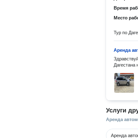
Время ра
Место раб
Тур по Даге
Аренда а
Здравствуй
Дагестана 
Услуги др
Аренда авто
Аренда авт