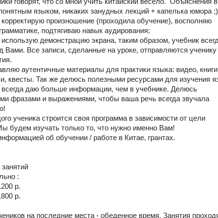
ики говорят, что со мной учить китайский весело.  Объяснения в
понятным языком, никаких занудных лекций + капелька юмора ;)

/ корректирую произношение (проходила обучение), восполняю 
грамматике, подтягиваю навык аудирования;

е использую демонстрацию экрана, таким образом, учебник всегд
д Вами. Все записи, сделанные на уроке, отправляются ученику 
ия.

авляю аутентичные материалы для практики языка: видео, книги,
и, квесты. Так же делюсь полезными ресурсами для изучения язы
е всегда даю больше информации, чем в учебнике. Делюсь 
ми фразами и выражениями, чтобы ваша речь всегда звучала 
!

дого ученика строится своя программа в зависимости от цели 
Мы будем изучать только то, что нужно именно Вам! 

нформацией об обучении / работе в Китае, грантах. 

но : 

200 р. 

800 р.

еников на последние места - обеденное время. Занятия проходя