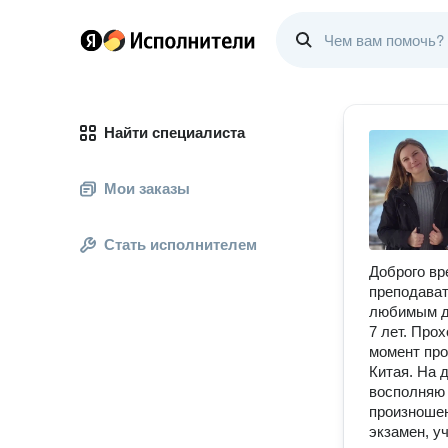
Найти специалиста
Мои заказы
Стать исполнителем
Доброго вр
преподават
любимым де
7 лет. Про
момент про
Китая. На 
восполняю 
произношен
экзамен, у