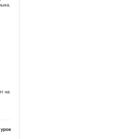
ка. 

т на 
/
урок