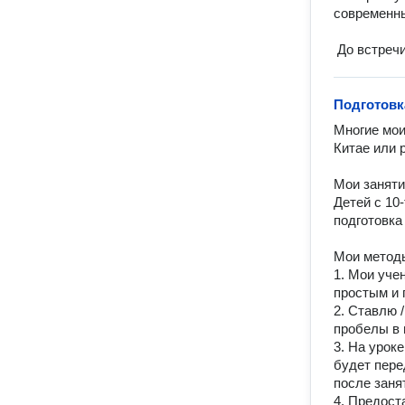
современны
 До встреч
Подготовк
Многие мои
Китае или р
Мои занятия
Детей с 10-
подготовка 
Мои методы
1. Мои учен
простым и 
2. Ставлю 
пробелы в 
3. На урок
будет пере
после занят
4. Предост