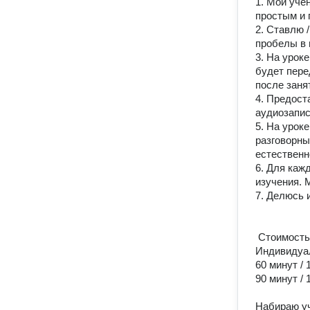
1. Мои учен
простым и 
2. Ставлю 
пробелы в 
3. На урок
будет пере
после занят
4. Предост
аудиозапис
5. На урок
разговорны
естественно
6. Для каж
изучения. 
7. Делюсь и
 Стоимость занятий

Индивидуаль
60 минут / 1
90 минут / 1
Набираю уч