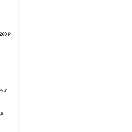
200 ₽
еду 
а 
 