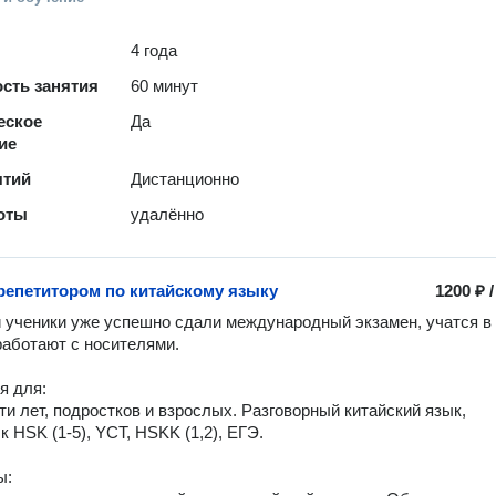
4 года
сть занятия
60 минут
еское
Да
ие
ятий
Дистанционно
оты
удалённо
 репетитором по китайскому языку
1200 ₽
 ученики уже успешно сдали международный экзамен, учатся в 
аботают с носителями.  

 для: 

ти лет, подростков и взрослых. Разговорный китайский язык, 
к HSK (1-5), YCT, HSKK (1,2), ЕГЭ. 

:
