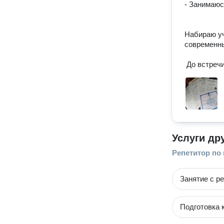
- Занимаюс
Набираю уч
современны
 До встреч
Услуги др
Репетитор по
Занятие с р
Подготовка 