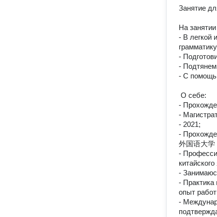
Занятие дл
На занятии 
- В легкой
грамматику
- Подготов
- Подтянем
- С помощь
 О себе:

- Прохожде
- Магистра
- 2021;

- Прохожде
外国语大学 Dalia
- Професси
китайского 
- Занимаюс
- Практика 
опыт работы
- Междунар
подтвержда