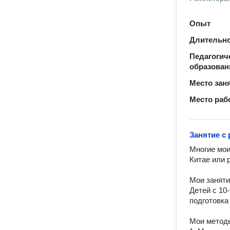
Опыт
Длительно
Педагогич
образован
Место зан
Место раб
Занятие с
Многие мои
Китае или р
Мои занятия
Детей с 10-
подготовка 
Мои методы