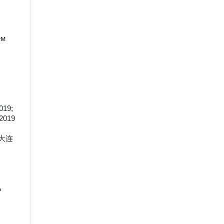
м 
19;

2019 
в 大连
 