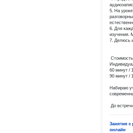
аудиозапис
5. На урок
разговорны
естественно
6. Для каж
изучения. 
7. Делюсь и
 Стоимость занятий

Индивидуаль
60 минут / 1
90 минут / 1
Набираю уч
современны
 До встреч
Занятия с
онлайн