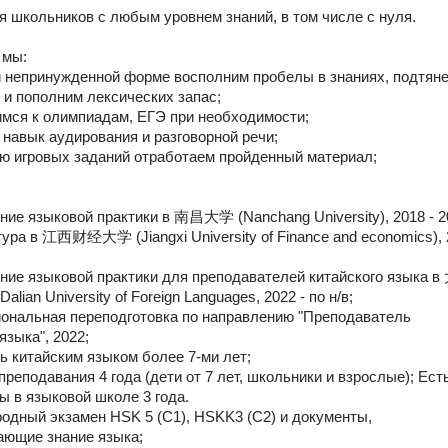
я школьников с любым уровнем знаний, в том числе с нуля. 

мы:

 и непринужденной форме восполним пробелы в знаниях, подтяне
 и пополним лексических запас;

имся к олимпиадам, ЕГЭ при необходимости;

 навык аудирования и разговорной речи;

ю игровых заданий отработаем пройденный материал; 

ние языковой практики в 南昌大学 (Nanchang University), 2018 - 20
тура в 江西财经大学 (Jiangxi University of Finance and economics), 
ние языковой практики для преподавателей китайского языка 
n University of Foreign Languages, 2022 - по н/в;

ональная переподготовка по направлению "Преподаватель 
языка", 2022;

ь китайским языком более 7-ми лет;

преподавания 4 года (дети от 7 лет, школьники и взрослые); Есть
 в языковой школе 3 года. 

одный экзамен HSK 5 (C1), HSKK3 (С2) и документы, 
ющие знание языка;
