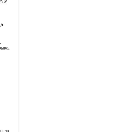
еду 
а 
 
ка. 

т на 