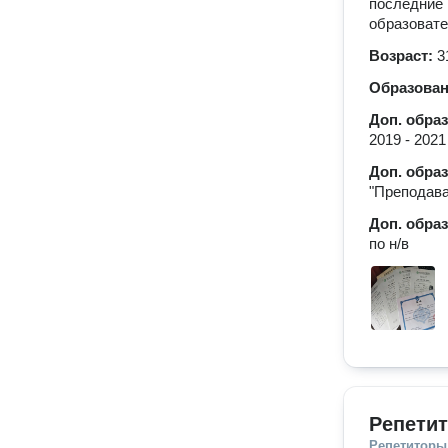
последние 
образовате
Возраст:
3
Образова
Доп. обра
2019 - 2021
Доп. обра
"Преподава
Доп. обра
по н/в
Репетит
Репетиторы