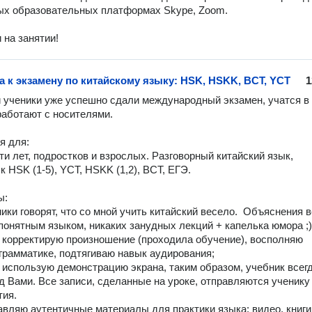
х образовательных платформах Skype, Zoom.

и на занятии!
а к экзамену по китайскому языку: HSK, HSKK, BCT, YCT
1
 ученики уже успешно сдали международный экзамен, учатся в 
аботают с носителями.  

 для: 

ти лет, подростков и взрослых. Разговорный китайский язык, 
к HSK (1-5), YCT, HSKK (1,2), BCT, ЕГЭ. 

:

ики говорят, что со мной учить китайский весело.  Объяснения в
понятным языком, никаких занудных лекций + капелька юмора ;)

/ корректирую произношение (проходила обучение), восполняю 
грамматике, подтягиваю навык аудирования;

е использую демонстрацию экрана, таким образом, учебник всегд
д Вами. Все записи, сделанные на уроке, отправляются ученику 
ия.

авляю аутентичные материалы для практики языка: видео, книги,