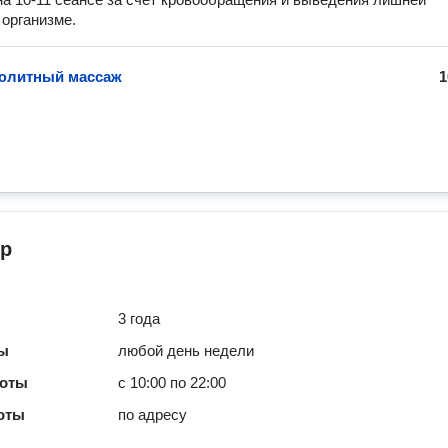
 организме.
юлитный массаж
1
р
3 года
ты
любой день недели
боты
с 10:00 по 22:00
оты
по адресу