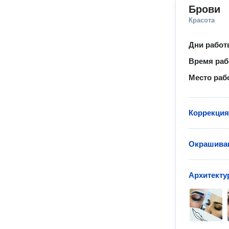
Брови
Красота
Дни рабо
Время ра
Место раб
Коррекция
Окрашиван
Архитекту