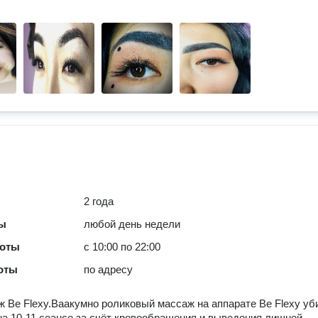
2 года
ты
любой день недели
боты
с 10:00 по 22:00
оты
по адресу
 Be Flexy.Ваакумно роликовый массаж на аппарате Ве Flexy уб
а 10-11 сеансе за счёт кровообращения и выведения лишней