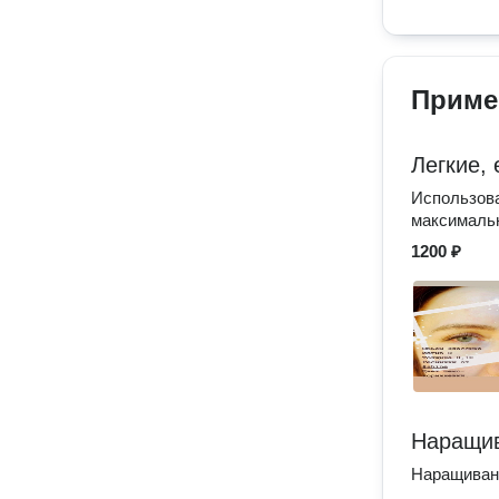
Приме
Легкие,
Использова
максимальн
1200 ₽
Наращив
Наращивани