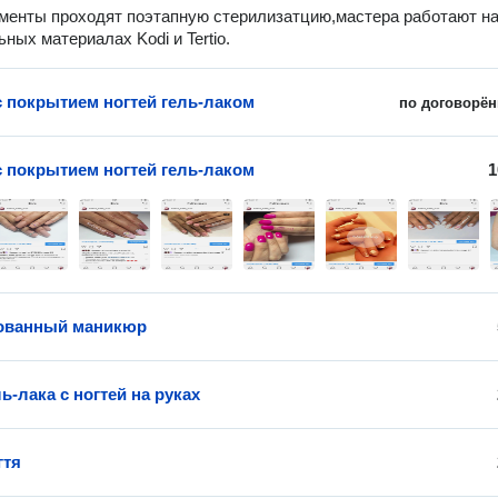
менты проходят поэтапную стерилизатцию,мастера работают н
ных материалах Kodi и Tertio.
 покрытием ногтей гель-лаком
по договорён
 покрытием ногтей гель-лаком
1
ованный маникюр
ь-лака с ногтей на руках
гтя