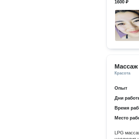
1600 ₽
Массаж
Красота
Опыт
Дни рабо
Время ра
Место раб
LPG массаж
целлюлит н