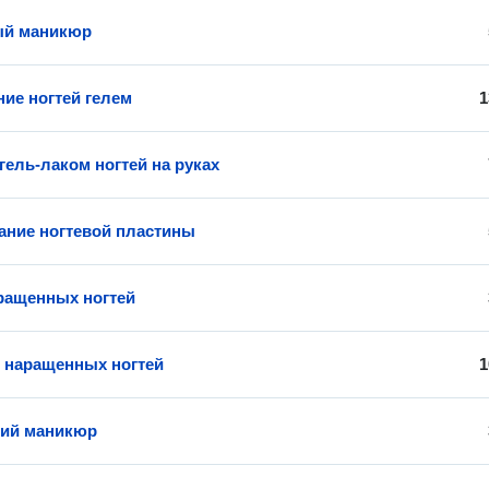
ый маникюр
ие ногтей гелем
1
гель-лаком ногтей на руках
ние ногтевой пластины
ращенных ногтей
 наращенных ногтей
1
кий маникюр