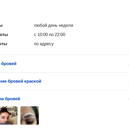
ты
любой день недели
боты
с 10:00 по 22:00
оты
по адресу
 бровей
ие бровей краской
ра бровей