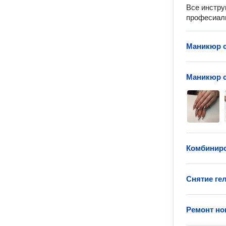
Все инстру
професиаль
Маникюр с
Маникюр с
Комбинир
Снятие гел
Ремонт но