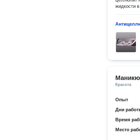
жидкости в
Антицелл
Маникю
Красота
Опыт
Дни рабо
Время ра
Место раб