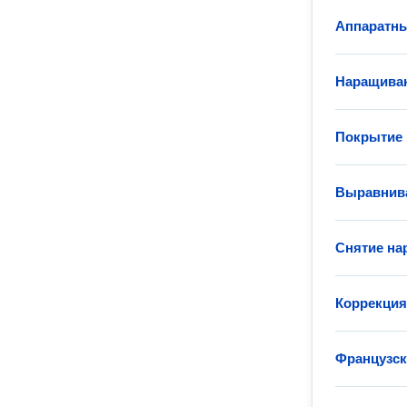
Аппаратн
Наращиван
Покрытие 
Выравнива
Снятие на
Коррекция
Французс