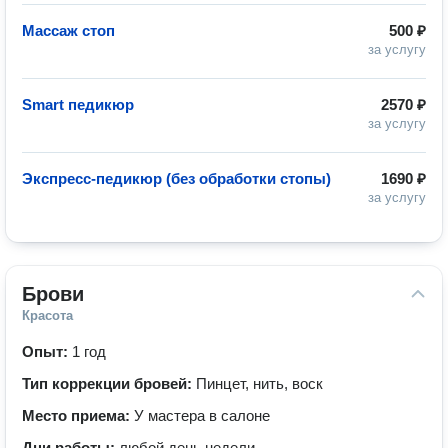
Массаж стоп
500 ₽
за услугу
Smart педикюр
2570 ₽
за услугу
Экспресс-педикюр (без обработки стопы)
1690 ₽
за услугу
Брови
Красота
Опыт:
1 год
Тип коррекции бровей:
Пинцет, нить, воск
Место приема:
У мастера в салоне
Дни работы:
любой день недели