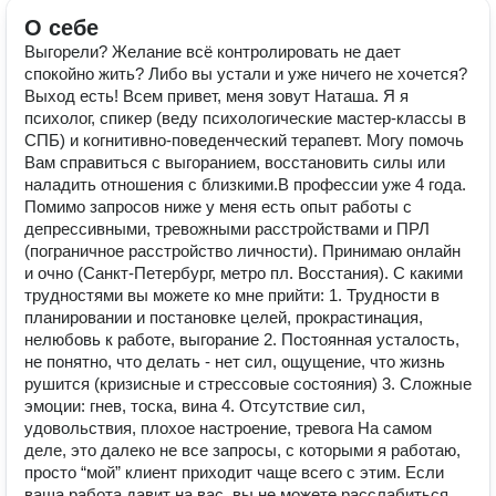
О себе
Выгорели? Желание всё контролировать не дает
спокойно жить? Либо вы устали и уже ничего не хочется?
Выход есть! Всем привет, меня зовут Наташа. Я я
психолог, спикер (веду психологические мастер-классы в
СПБ) и когнитивно-поведенческий терапевт. Могу помочь
Вам справиться с выгоранием, восстановить силы или
наладить отношения с близкими.В профессии уже 4 года.
Помимо запросов ниже у меня есть опыт работы с
депрессивными, тревожными расстройствами и ПРЛ
(пограничное расстройство личности). Принимаю онлайн
и очно (Санкт-Петербург, метро пл. Восстания). С какими
трудностями вы можете ко мне прийти: 1. Трудности в
планировании и постановке целей, прокрастинация,
нелюбовь к работе, выгорание 2. Постоянная усталость,
не понятно, что делать - нет сил, ощущение, что жизнь
рушится (кризисные и стрессовые состояния) 3. Сложные
эмоции: гнев, тоска, вина 4. Отсутствие сил,
удовольствия, плохое настроение, тревога На самом
деле, это далеко не все запросы, с которыми я работаю,
просто “мой” клиент приходит чаще всего с этим. Если
ваша работа давит на вас, вы не можете расслабиться