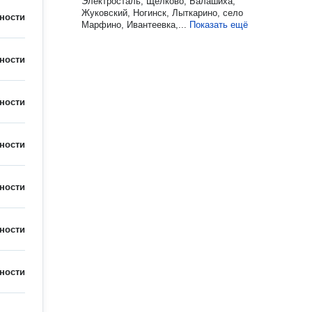
Электросталь, Щёлково, Балашиха,
Жуковский, Ногинск, Лыткарино, село
ности
Марфино, Ивантеевка,...
Показать ещё
ности
ности
ности
ности
ности
ности