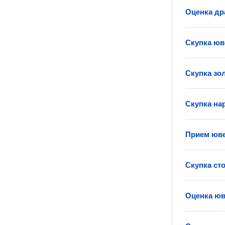
Оценка др
Скупка юв
Скупка зо
Скупка на
Прием юве
Скупка ст
Оценка ю