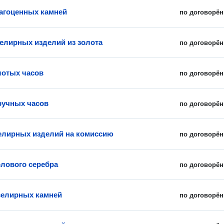
агоценных камней
по договорён
елирных изделий из золота
по договорён
лотых часов
по договорён
ручных часов
по договорён
лирных изделий на комиссию
по договорён
олового серебра
по договорён
велирных камней
по договорён