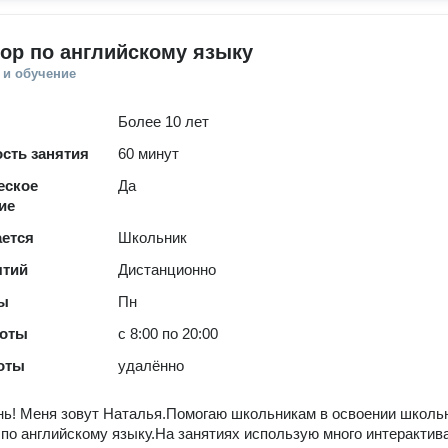
ор по английскому языку
 и обучение
Более 10 лет
сть занятия
60 минут
еское
Да
ие
ается
Школьник
ятий
Дистанционно
ты
Пн
боты
с 8:00 по 20:00
оты
удалённо
ь! Меня зовут Наталья.Помогаю школьникам в освоении школь
по английскому языку.На занятиях использую много интерактив