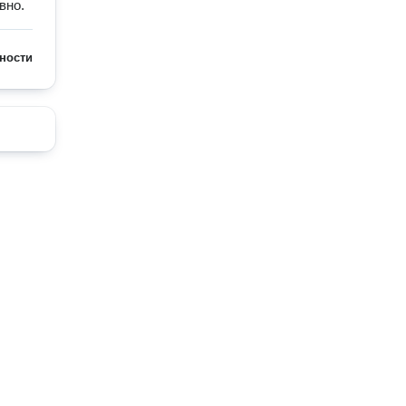
вно.
ности