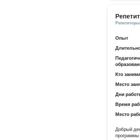
Репетит
Репетиторы
Опыт
Длительно
Педагогич
образован
Кто заним
Место зан
Дни рабо
Время ра
Место раб
Добрый ден
программы 