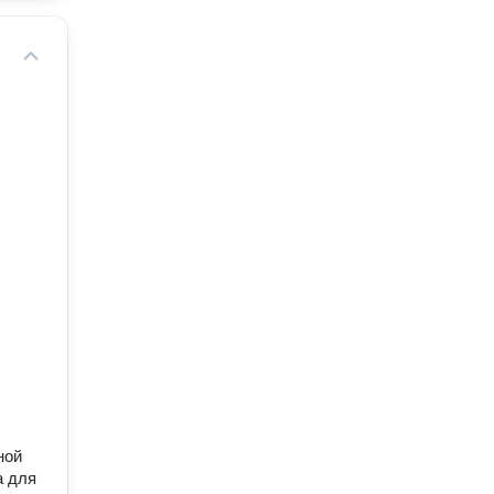
ной
а для