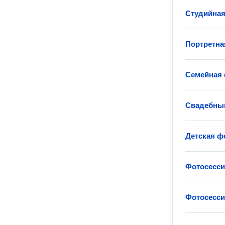
Студийная
Портретна
Семейная 
Свадебны
Детская ф
Фотосессия
Фотосесси