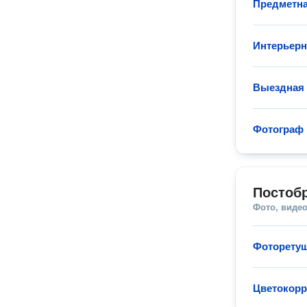
Предметна
Интерьерн
Выездная
Фотограф 
Постобр
Фото, видео
Фоторету
Цветокорр