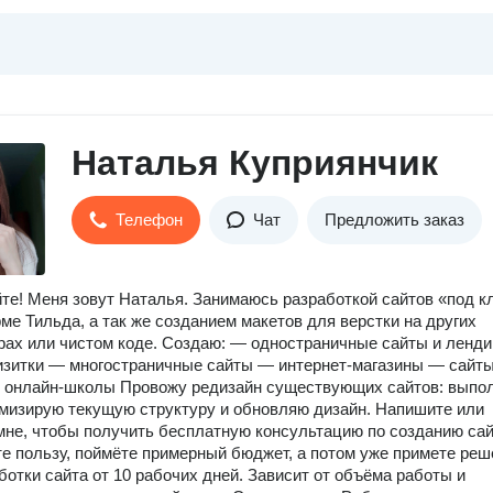
Наталья Куприянчик
Телефон
Чат
Предложить заказ
те! Меня зовут Наталья. Занимаюсь разработкой сайтов «под к
ме Тильда, а так же созданием макетов для верстки на других
рах или чистом коде. Создаю: — одностраничные сайты и ленди
зитки — многостраничные сайты — интернет-магазины — сайты
— онлайн-школы Провожу редизайн существующих сайтов: выпо
имизирую текущую структуру и обновляю дизайн. Напишите или
мне, чтобы получить бесплатную консультацию по созданию сай
е пользу, поймёте примерный бюджет, а потом уже примете реш
ботки сайта от 10 рабочих дней. Зависит от объёма работы и