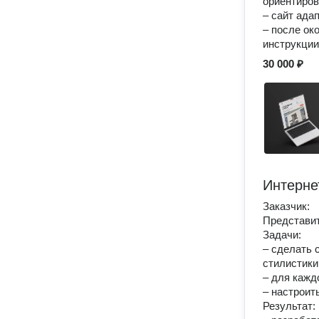
ориентиров
– сайт ада
– после ок
инструкции
30 000 ₽
Интерне
Заказчик:
Представит
Задачи:
– сделать 
стилистики
– для кажд
– настроит
Результат: