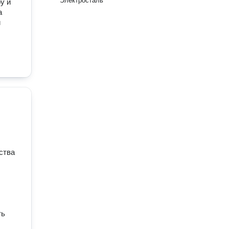
Электросталь
у и
а
и
ства
ть