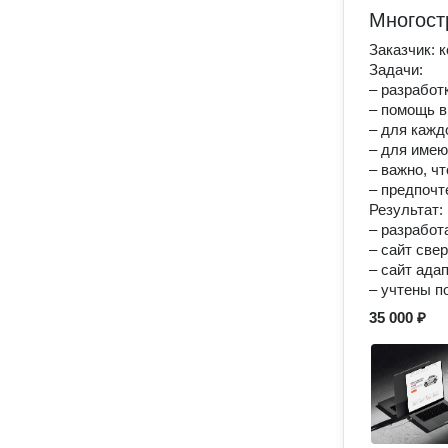
Многост
Заказчик: 
Задачи:
– разработ
– помощь в
– для кажд
– для имею
– важно, ч
– предпочт
Результат:
– разработ
– сайт све
– сайт ада
– учтены п
35 000 ₽