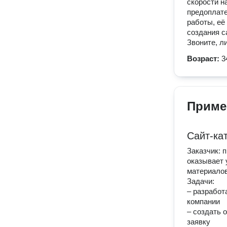
скорости н
предоплате
работы, её
создания с
Звоните, л
Возраст:
3
Приме
Сайт-ка
Заказчик: 
оказывает 
материалов
Задачи:
– разработ
компании
– создать 
заявку