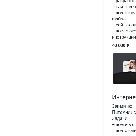
– разработ
– сайт све
– подготов
файла
– сайт ада
– после ок
инструкции
40 000 ₽
Интерне
Заказчик:
Питомник с
Задачи:
– помочь с
– подготов