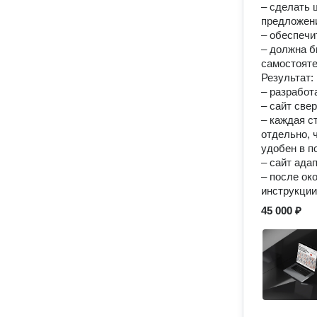
– сделать 
предложени
– обеспечи
– должна б
самостоят
Результат:
– разработ
– сайт све
– каждая с
отдельно, 
удобен в п
– сайт ада
– после ок
инструкции
45 000 ₽