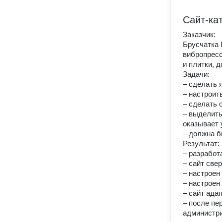
Сайт-ка
Заказчик:
Брусчатка 
вибропресс
и плитки, 
Задачи:
– сделать 
– настроит
– сделать 
– выделить
оказывает 
– должна б
Результат:
– разработ
– сайт све
– настроен 
– настроен
– сайт ада
– после пе
администр