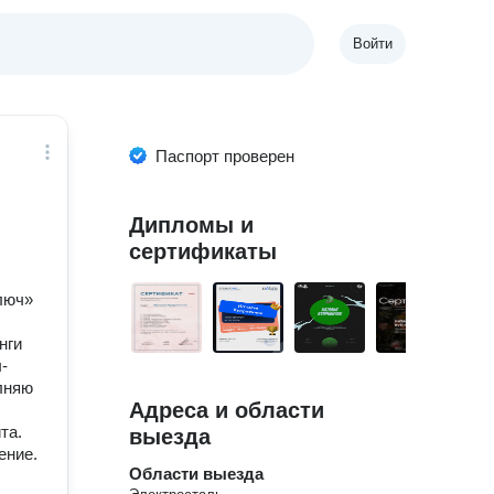
Войти
Паспорт проверен
Дипломы и
сертификаты
люч»
нги
-
лняю
Адреса и области
та.
выезда
ение.
Области выезда