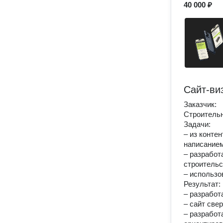
40 000 ₽
Сайт-ви
Заказчик:
Строительн
Задачи:
– из конте
написанием
– разработ
строительс
– использо
Результат:
– разработ
– сайт све
– разработ