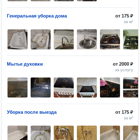
Генеральная уборка дома
от
175 ₽
за м²
Мытье духовки
от
2000 ₽
за услугу
Уборка после выезда
от
175 ₽
за м²