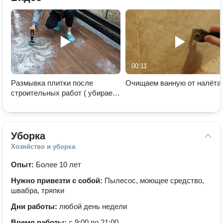
00:21
00:11
Размывка плитки после
Очищаем ванную от налёта
строительных работ ( убираем
эпоксидную затирку
Уборка
Хозяйство и уборка
Опыт:
Более 10 лет
Нужно привезти с собой:
Пылесос, моющее средство,
швабра, тряпки
Дни работы:
любой день недели
Время работы:
с 9:00 по 21:00