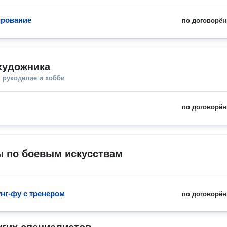
ирование
по договорён
художника
 рукоделие и хобби
по договорён
ы по боевым искусствам
унг-фу с тренером
по договорён