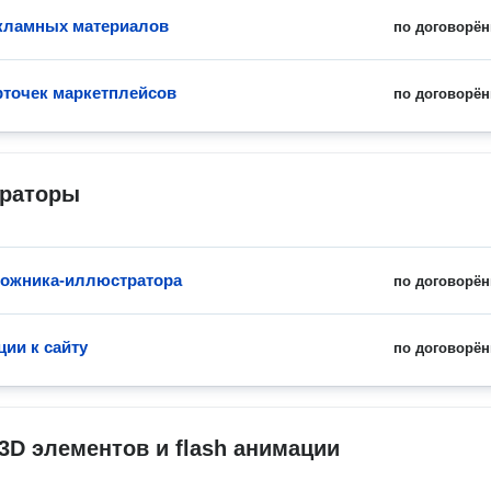
кламных материалов
по договорён
рточек маркетплейсов
по договорён
раторы
дожника-иллюстратора
по договорён
ии к сайту
по договорён
3D элементов и flash анимации