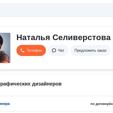
Наталья Селиверстова
Телефон
Чат
Предложить заказ
графических дизайнеров
ннера
по договорён