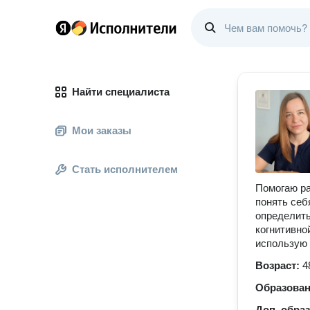
Найти специалиста
Мои заказы
Стать исполнителем
Помогаю ра
понять себ
определить
когнитивно
использую 
Возраст:
4
Образова
Доп. обра