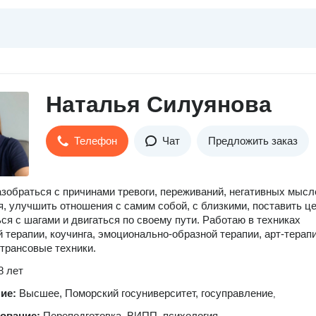
Наталья Силуянова
Телефон
Чат
Предложить заказ
зобраться с причинами тревоги, переживаний, негативных мысл
я, улучшить отношения с самим собой, с близкими, поставить це
ся с шагами и двигаться по своему пути. Работаю в техниках
й терапии, коучинга, эмоционально-образной терапии, арт-терапи
трансовые техники.
8 лет
ние:
Высшее, Поморский госуниверситет, госуправление
,
зование:
Переподготовка, ВИПП, психология