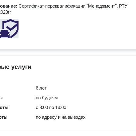
зование:
Сертификат переквалификации "Менеджмент", РТУ
023гг.
вые услуги
6 лет
ты
по будням
боты
с 8:00 по 19:00
оты
по адресу и на выездах