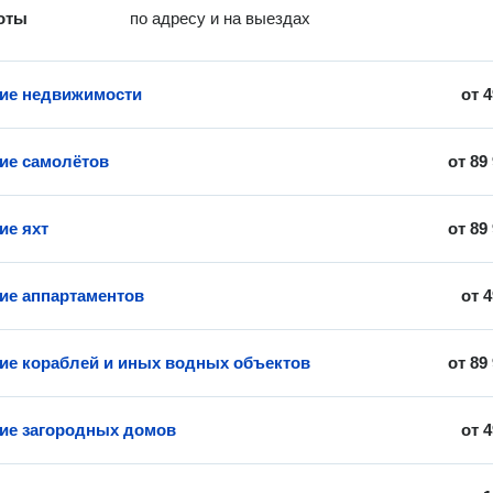
оты
по адресу и на выездах
ие недвижимости
от
4
ие самолётов
от
89
ие яхт
от
89
ие аппартаментов
от
4
ие кораблей и иных водных объектов
от
89
ие загородных домов
от
4