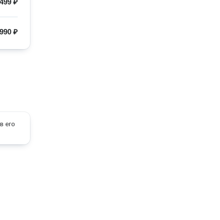
499 ₽
 990 ₽
в его