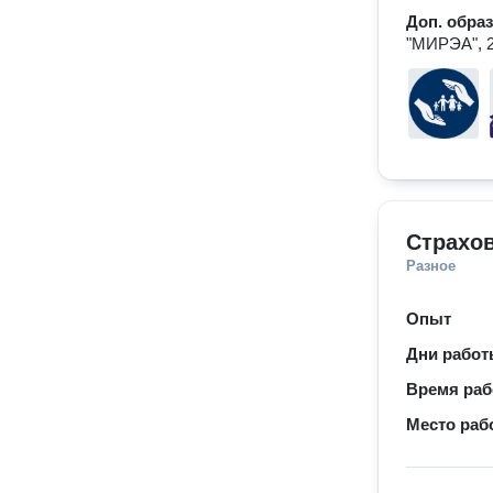
Доп. обра
"МИРЭА", 2
Страхо
Разное
Опыт
Дни рабо
Время ра
Место раб