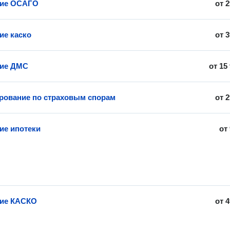
ние ОСАГО
от
2
ие каско
от
3
ние ДМС
от
15
рование по страховым спорам
от
2
ие ипотеки
от
ние КАСКО
от
4