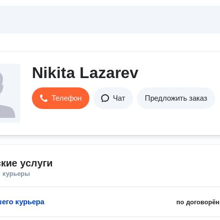
Nikita Lazarev
Телефон
Чат
Предложить заказ
кие услуги
и курьеры
шего курьера
по договорён